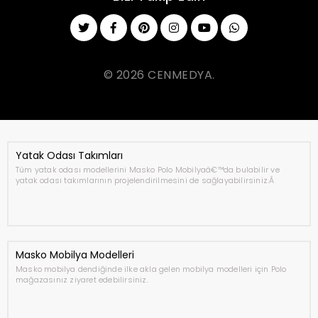
© 2026 CENMEDYA.
Yatak Odası Takımları
Tüm yatak odası modellerini Masko Polo Mobilyaâ€™da bulabilir ve
yatak odası takımlarının projelendirilmesini de sağlayabilirsiniz.Â
Masko Mobilya Modelleri
Masko mobilya dendiğinde ilke akla gelen mobilya modelleri için Polo
mağazasınız ziyaret edebilirsiniz.