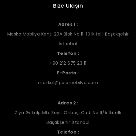
Bize Ulaşın
Adres 1 :
Masko Mobilya Kenti 20A Blok No:11-13 ikitelli Başakşehir
İstanbul
Telefon :
+90 212 675 23 11
E-Posta :
masko1@polomobilya.com
Adres 2 :
Ziya Gökalp Mh. Seyit Onbaşı Cad. No:11/A İkitelli
Başakşehir İstanbul
Telefon :