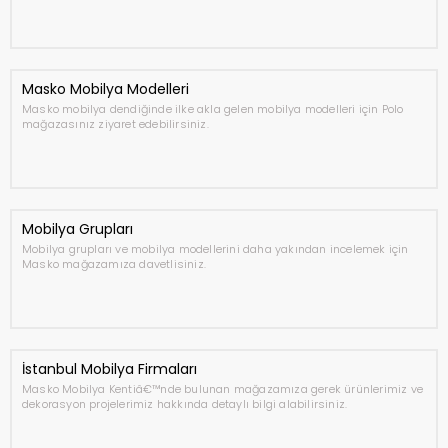
Masko Mobilya Modelleri
Masko mobilya dendiğinde ilke akla gelen mobilya modelleri için Polo
mağazasınız ziyaret edebilirsiniz.
Mobilya Grupları
Mobilya grupları ve mobilya modellerini daha yakından incelemek için
Masko mağazamıza davetlisiniz.
İstanbul Mobilya Firmaları
Masko Mobilya Kentiâ€™nde bulunan mağazamıza gerek ürünlerimiz ve
dekorasyon projelerimiz hakkında detaylı bilgi alabilirsiniz.