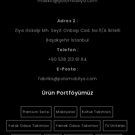
masko1@polomobilya.com
Adres 2 :
Ziya Gökalp Mh. Seyit Onbaşı Cad. No:11/A İkitelli
Başakşehir İstanbul
Telefon :
+90 538 213 91 84
E-Posta :
fabrika@polomobilya.com
Ürün Portföyümüz
Premium Serisi
Mobilyalar
Koltuk Takımları
Yatak Odası Takımları
Yemek Odası Takımları
TV Üniteleri