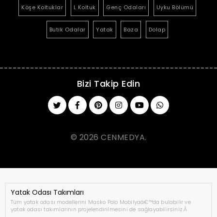
Köşe Koltuklar
L Koltuk
Genç Odaları
Uyku Bölümü
Butik Odalar
Yatak
Baza
Dolap
Bizi Takip Edin
© 2026 CENMEDYA.
Yatak Odası Takımları
Tüm yatak odası modellerini Masko Polo Mobilyaâ€™da bulabilir ve
yatak odası takımlarının projelendirilmesini de sağlayabilirsiniz.Â