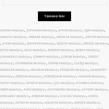
Tümünü Gör
,
,
,
,
ADANA Mobilya
ADIYAMAN Mobilya
AFYON Mobilya
AğRI Mobilya
,
,
,
AMASYA Mobilya
ANKARA Mobilya
ANTALYA Mobilya
ARTVİN Mobilya
,
,
,
,
,
AYDIN Mobilya
BALIKESİR Mobilya
BİLECİK Mobilya
BİNGÖL Mobilya
,
,
,
,
BİTLİS Mobilya
BOLU Mobilya
BURDUR Mobilya
BURSA Mobilya
,
,
,
ÇANAKKALE Mobilya
ÇANKIRI Mobilya
ÇORUM Mobilya
DENİZLİ
,
,
,
,
Mobilya
DİYARBAKIR Mobilya
EDİRNE Mobilya
ELAZIğ Mobilya
,
,
,
ERZİNCAN Mobilya
ERZURUM Mobilya
ESKİŞEHİR Mobilya
GAZİANTEP
,
,
,
,
Mobilya
GİRESUN Mobilya
GÜMÜŞHANE Mobilya
HAKKARİ Mobilya
,
,
,
,
HATAY Mobilya
ISPARTA Mobilya
İÇEL Mobilya
İSTANBUL Mobilya
,
,
,
,
İZMİR Mobilya
KARS Mobilya
KASTAMONU Mobilya
KAYSERİ Mobilya
,
,
,
KIRKLARELİ Mobilya
KIRŞEHİR Mobilya
KOCAELİ Mobilya
KONYA
,
,
,
,
Mobilya
KÜTAHYA Mobilya
MALATYA Mobilya
MANİSA Mobilya
,
,
,