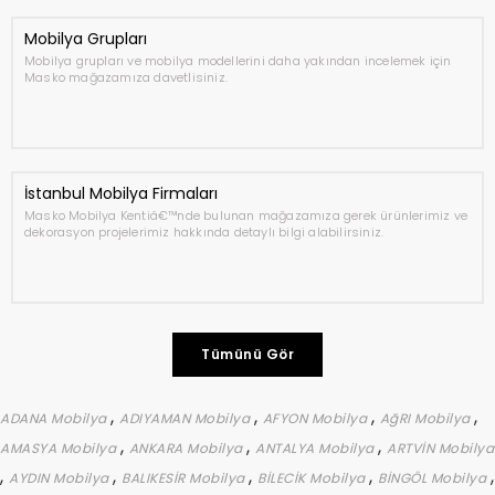
Mobilya Grupları
Mobilya grupları ve mobilya modellerini daha yakından incelemek için
Masko mağazamıza davetlisiniz.
İstanbul Mobilya Firmaları
Masko Mobilya Kentiâ€™nde bulunan mağazamıza gerek ürünlerimiz ve
dekorasyon projelerimiz hakkında detaylı bilgi alabilirsiniz.
Tümünü Gör
,
,
,
,
ADANA Mobilya
ADIYAMAN Mobilya
AFYON Mobilya
AğRI Mobilya
,
,
,
AMASYA Mobilya
ANKARA Mobilya
ANTALYA Mobilya
ARTVİN Mobilya
,
,
,
,
,
AYDIN Mobilya
BALIKESİR Mobilya
BİLECİK Mobilya
BİNGÖL Mobilya