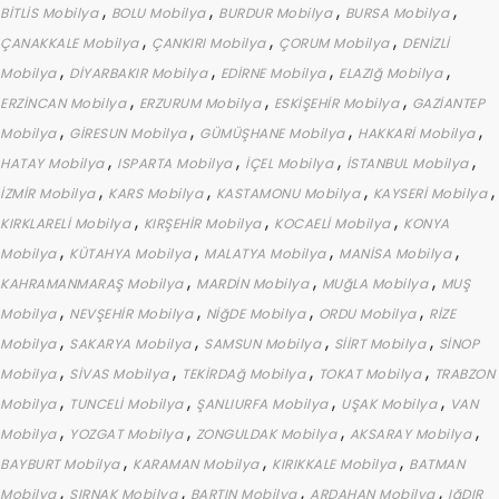
,
,
,
,
BİTLİS Mobilya
BOLU Mobilya
BURDUR Mobilya
BURSA Mobilya
,
,
,
ÇANAKKALE Mobilya
ÇANKIRI Mobilya
ÇORUM Mobilya
DENİZLİ
,
,
,
,
Mobilya
DİYARBAKIR Mobilya
EDİRNE Mobilya
ELAZIğ Mobilya
,
,
,
ERZİNCAN Mobilya
ERZURUM Mobilya
ESKİŞEHİR Mobilya
GAZİANTEP
,
,
,
,
Mobilya
GİRESUN Mobilya
GÜMÜŞHANE Mobilya
HAKKARİ Mobilya
,
,
,
,
HATAY Mobilya
ISPARTA Mobilya
İÇEL Mobilya
İSTANBUL Mobilya
,
,
,
,
İZMİR Mobilya
KARS Mobilya
KASTAMONU Mobilya
KAYSERİ Mobilya
,
,
,
KIRKLARELİ Mobilya
KIRŞEHİR Mobilya
KOCAELİ Mobilya
KONYA
,
,
,
,
Mobilya
KÜTAHYA Mobilya
MALATYA Mobilya
MANİSA Mobilya
,
,
,
KAHRAMANMARAŞ Mobilya
MARDİN Mobilya
MUğLA Mobilya
MUŞ
,
,
,
,
Mobilya
NEVŞEHİR Mobilya
NİğDE Mobilya
ORDU Mobilya
RİZE
,
,
,
,
Mobilya
SAKARYA Mobilya
SAMSUN Mobilya
SİİRT Mobilya
SİNOP
,
,
,
,
Mobilya
SİVAS Mobilya
TEKİRDAğ Mobilya
TOKAT Mobilya
TRABZON
,
,
,
,
Mobilya
TUNCELİ Mobilya
ŞANLIURFA Mobilya
UŞAK Mobilya
VAN
,
,
,
,
Mobilya
YOZGAT Mobilya
ZONGULDAK Mobilya
AKSARAY Mobilya
,
,
,
BAYBURT Mobilya
KARAMAN Mobilya
KIRIKKALE Mobilya
BATMAN
,
,
,
,
Mobilya
ŞIRNAK Mobilya
BARTIN Mobilya
ARDAHAN Mobilya
IğDIR