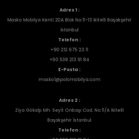
Adres 1 :
Masko Mobilya Kenti 20A Blok No:11-13 ikitelli Başakşehir
İstanbul
Telefon :
+90 212 675 23 11
+90 538 213 91 84
E-Posta :
masko1@polomobilya.com
Adres 2 :
Ziya Gökalp Mh. Seyit Onbaşı Cad. No:11/A İkitelli
Başakşehir İstanbul
Telefon :