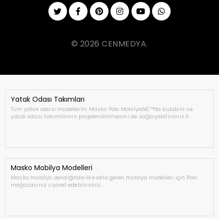
© 2026 CENMEDYA.
Yatak Odası Takımları
Tüm yatak odası modellerini Masko Polo Mobilyaâ€™da bulabilir ve
yatak odası takımlarının projelendirilmesini de sağlayabilirsiniz.Â
Masko Mobilya Modelleri
Masko mobilya dendiğinde ilke akla gelen mobilya modelleri için Polo
mağazasınız ziyaret edebilirsiniz.