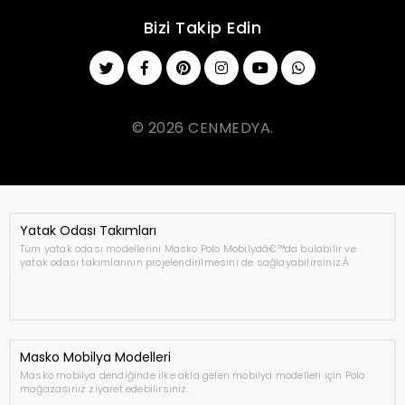
Bizi Takip Edin
© 2026 CENMEDYA.
Yatak Odası Takımları
Tüm yatak odası modellerini Masko Polo Mobilyaâ€™da bulabilir ve
yatak odası takımlarının projelendirilmesini de sağlayabilirsiniz.Â
Masko Mobilya Modelleri
Masko mobilya dendiğinde ilke akla gelen mobilya modelleri için Polo
mağazasınız ziyaret edebilirsiniz.