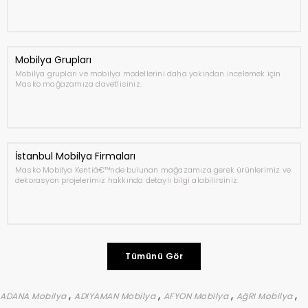
Mobilya Grupları
Mobilya grupları ve mobilya modellerini daha yakından incelemek için
Masko mağazamıza davetlisiniz.
İstanbul Mobilya Firmaları
Masko Mobilya Kentiâ€™nde bulunan mağazamıza gerek ürünlerimiz ve
dekorasyon projelerimiz hakkında detaylı bilgi alabilirsiniz.
Tümünü Gör
,
,
,
,
ADANA Mobilya
ADIYAMAN Mobilya
AFYON Mobilya
AğRI Mobilya