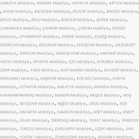
,
,
,
AMASYA Mobilya
ANKARA Mobilya
ANTALYA Mobilya
ARTVİN Mobilya
,
,
,
,
,
AYDIN Mobilya
BALIKESİR Mobilya
BİLECİK Mobilya
BİNGÖL Mobilya
,
,
,
,
BİTLİS Mobilya
BOLU Mobilya
BURDUR Mobilya
BURSA Mobilya
,
,
,
ÇANAKKALE Mobilya
ÇANKIRI Mobilya
ÇORUM Mobilya
DENİZLİ
,
,
,
,
Mobilya
DİYARBAKIR Mobilya
EDİRNE Mobilya
ELAZIğ Mobilya
,
,
,
ERZİNCAN Mobilya
ERZURUM Mobilya
ESKİŞEHİR Mobilya
GAZİANTEP
,
,
,
,
Mobilya
GİRESUN Mobilya
GÜMÜŞHANE Mobilya
HAKKARİ Mobilya
,
,
,
,
HATAY Mobilya
ISPARTA Mobilya
İÇEL Mobilya
İSTANBUL Mobilya
,
,
,
,
İZMİR Mobilya
KARS Mobilya
KASTAMONU Mobilya
KAYSERİ Mobilya
,
,
,
KIRKLARELİ Mobilya
KIRŞEHİR Mobilya
KOCAELİ Mobilya
KONYA
,
,
,
,
Mobilya
KÜTAHYA Mobilya
MALATYA Mobilya
MANİSA Mobilya
,
,
,
KAHRAMANMARAŞ Mobilya
MARDİN Mobilya
MUğLA Mobilya
MUŞ
,
,
,
,
Mobilya
NEVŞEHİR Mobilya
NİğDE Mobilya
ORDU Mobilya
RİZE
,
,
,
,
Mobilya
SAKARYA Mobilya
SAMSUN Mobilya
SİİRT Mobilya
SİNOP
,
,
,
,
Mobilya
SİVAS Mobilya
TEKİRDAğ Mobilya
TOKAT Mobilya
TRABZON
,
,
,
,
Mobilya
TUNCELİ Mobilya
ŞANLIURFA Mobilya
UŞAK Mobilya
VAN
,
,
,
,
Mobilya
YOZGAT Mobilya
ZONGULDAK Mobilya
AKSARAY Mobilya