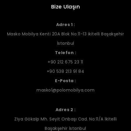
Bize Ulaşın
Adres 1 :
Masko Mobilya Kenti 20A Blok No:11-13 ikitelli Başakşehir
İstanbul
Telefon :
+90 212 675 23 11
+90 538 213 91 84
E-Posta :
masko1@polomobilya.com
Adres 2 :
Ziya Gökalp Mh. Seyit Onbaşı Cad. No:11/A İkitelli
Başakşehir İstanbul