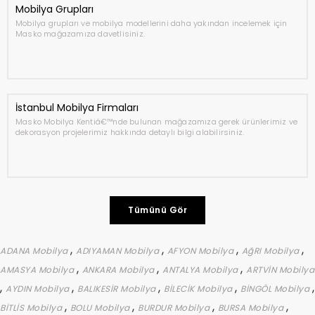
Mobilya Grupları
Mobilya grupları ve mobilya modellerini daha yakından incelemek için
Masko mağazamıza davetlisiniz.
İstanbul Mobilya Firmaları
Masko Mobilya Kentiâ€™nde bulunan mağazamıza gerek ürünlerimiz ve
dekorasyon projelerimiz hakkında detaylı bilgi alabilirsiniz.
Tümünü Gör
,
,
,
,
ADANA Mobilya
ADIYAMAN Mobilya
AFYON Mobilya
AğRI Mobilya
,
,
,
AMASYA Mobilya
ANKARA Mobilya
ANTALYA Mobilya
ARTVİN Mobilya
,
,
,
,
,
AYDIN Mobilya
BALIKESİR Mobilya
BİLECİK Mobilya
BİNGÖL Mobilya
,
,
,
,
BİTLİS Mobilya
BOLU Mobilya
BURDUR Mobilya
BURSA Mobilya