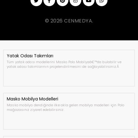
© 2026 CENMEDYA.
Yatak Odası Takımları
Tüm yatak odası modellerini Masko Polo Mobilyaâ€™da bulabilir ve
yatak odası takımlarının projelendirilmesini de sağlayabilirsiniz.Â
Masko Mobilya Modelleri
Masko mobilya dendiğinde ilke akla gelen mobilya modelleri için Polo
mağazasınız ziyaret edebilirsiniz.