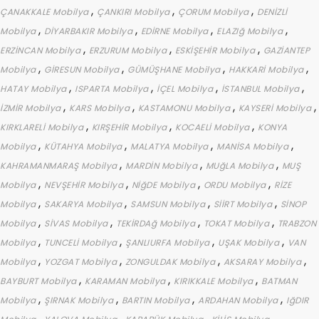
,
,
,
ÇANAKKALE Mobilya
ÇANKIRI Mobilya
ÇORUM Mobilya
DENİZLİ
,
,
,
,
Mobilya
DİYARBAKIR Mobilya
EDİRNE Mobilya
ELAZIğ Mobilya
,
,
,
ERZİNCAN Mobilya
ERZURUM Mobilya
ESKİŞEHİR Mobilya
GAZİANTEP
,
,
,
,
Mobilya
GİRESUN Mobilya
GÜMÜŞHANE Mobilya
HAKKARİ Mobilya
,
,
,
,
HATAY Mobilya
ISPARTA Mobilya
İÇEL Mobilya
İSTANBUL Mobilya
,
,
,
,
İZMİR Mobilya
KARS Mobilya
KASTAMONU Mobilya
KAYSERİ Mobilya
,
,
,
KIRKLARELİ Mobilya
KIRŞEHİR Mobilya
KOCAELİ Mobilya
KONYA
,
,
,
,
Mobilya
KÜTAHYA Mobilya
MALATYA Mobilya
MANİSA Mobilya
,
,
,
KAHRAMANMARAŞ Mobilya
MARDİN Mobilya
MUğLA Mobilya
MUŞ
,
,
,
,
Mobilya
NEVŞEHİR Mobilya
NİğDE Mobilya
ORDU Mobilya
RİZE
,
,
,
,
Mobilya
SAKARYA Mobilya
SAMSUN Mobilya
SİİRT Mobilya
SİNOP
,
,
,
,
Mobilya
SİVAS Mobilya
TEKİRDAğ Mobilya
TOKAT Mobilya
TRABZON
,
,
,
,
Mobilya
TUNCELİ Mobilya
ŞANLIURFA Mobilya
UŞAK Mobilya
VAN
,
,
,
,
Mobilya
YOZGAT Mobilya
ZONGULDAK Mobilya
AKSARAY Mobilya
,
,
,
BAYBURT Mobilya
KARAMAN Mobilya
KIRIKKALE Mobilya
BATMAN
,
,
,
,
Mobilya
ŞIRNAK Mobilya
BARTIN Mobilya
ARDAHAN Mobilya
IğDIR
,
,
,
,