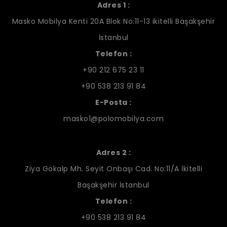
Adres 1 :
Masko Mobilya Kenti 20A Blok No:11-13 ikitelli Başakşehir
İstanbul
Telefon :
+90 212 675 23 11
+90 538 213 91 84
E-Posta :
masko1@polomobilya.com
Adres 2 :
Ziya Gökalp Mh. Seyit Onbaşı Cad. No:11/A İkitelli
Başakşehir İstanbul
Telefon :
+90 538 213 91 84