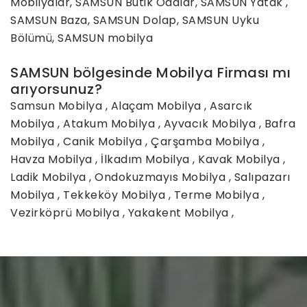
Mobilyalar, SAMSUN Butik Odalar, SAMSUN Yatak ,
SAMSUN Baza, SAMSUN Dolap, SAMSUN Uyku
Bölümü, SAMSUN mobilya
SAMSUN bölgesinde Mobilya Firması mı
arıyorsunuz?
Samsun Mobilya
,
Alaçam Mobilya
,
Asarcık
Mobilya
,
Atakum Mobilya
,
Ayvacık Mobilya
,
Bafra
Mobilya
,
Canik Mobilya
,
Çarşamba Mobilya
,
Havza Mobilya
,
İlkadım Mobilya
,
Kavak Mobilya
,
Ladik Mobilya
,
Ondokuzmayıs Mobilya
,
Salıpazarı
Mobilya
,
Tekkeköy Mobilya
,
Terme Mobilya
,
Vezirköprü Mobilya
,
Yakakent Mobilya
,