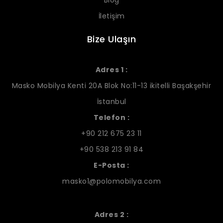
Blog
İletişim
Bize Ulaşın
Adres 1 :
Masko Mobilya Kenti 20A Blok No:11-13 ikitelli Başakşehir
İstanbul
Telefon :
+90 212 675 23 11
+90 538 213 91 84
E-Posta :
masko1@polomobilya.com
Adres 2 :