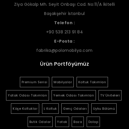
Ziya Gökalp Mh. Seyit Onbaşı Cad. No:11/A İkitelli
Başakşehir İstanbul
Telefon :
+90 538 213 91 84
E-Posta :
fabrika@polomobilya.com
Ürün Portföyümüz
Premium Serisi
Mobilyalar
Koltuk Takımları
Yatak Odası Takımları
Yemek Odası Takımları
TV Üniteleri
Köşe Koltuklar
L Koltuk
Genç Odaları
Uyku Bölümü
Butik Odalar
Yatak
Baza
Dolap