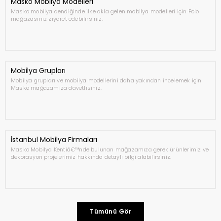
Masko Mobilya Modelleri
Masko mobilya dendiğinde ilke akla gelen mobilya modelleri için Polo
mağazasınız ziyaret edebilirsiniz.
Mobilya Grupları
Mobilya grupları ve mobilya modellerini daha yakından incelemek için
Masko mağazamıza davetlisiniz.
İstanbul Mobilya Firmaları
Masko Mobilya Kentiâ€™nde bulunan mağazamıza gerek ürünlerimiz ve
dekorasyon projelerimiz hakkında detaylı bilgi alabilirsiniz.
Tümünü Gör