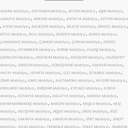
,
,
,
,
ADANA Mobilya
ADIYAMAN Mobilya
AFYON Mobilya
AğRI Mobilya
,
,
,
AMASYA Mobilya
ANKARA Mobilya
ANTALYA Mobilya
ARTVİN Mobilya
,
,
,
,
,
AYDIN Mobilya
BALIKESİR Mobilya
BİLECİK Mobilya
BİNGÖL Mobilya
,
,
,
,
BİTLİS Mobilya
BOLU Mobilya
BURDUR Mobilya
BURSA Mobilya
,
,
,
ÇANAKKALE Mobilya
ÇANKIRI Mobilya
ÇORUM Mobilya
DENİZLİ
,
,
,
,
Mobilya
DİYARBAKIR Mobilya
EDİRNE Mobilya
ELAZIğ Mobilya
,
,
,
ERZİNCAN Mobilya
ERZURUM Mobilya
ESKİŞEHİR Mobilya
GAZİANTEP
,
,
,
,
Mobilya
GİRESUN Mobilya
GÜMÜŞHANE Mobilya
HAKKARİ Mobilya
,
,
,
,
HATAY Mobilya
ISPARTA Mobilya
İÇEL Mobilya
İSTANBUL Mobilya
,
,
,
,
İZMİR Mobilya
KARS Mobilya
KASTAMONU Mobilya
KAYSERİ Mobilya
,
,
,
KIRKLARELİ Mobilya
KIRŞEHİR Mobilya
KOCAELİ Mobilya
KONYA
,
,
,
,
Mobilya
KÜTAHYA Mobilya
MALATYA Mobilya
MANİSA Mobilya
,
,
,
KAHRAMANMARAŞ Mobilya
MARDİN Mobilya
MUğLA Mobilya
MUŞ
,
,
,
,
Mobilya
NEVŞEHİR Mobilya
NİğDE Mobilya
ORDU Mobilya
RİZE
,
,
,
,
Mobilya
SAKARYA Mobilya
SAMSUN Mobilya
SİİRT Mobilya
SİNOP
,
,
,
,
Mobilya
SİVAS Mobilya
TEKİRDAğ Mobilya
TOKAT Mobilya
TRABZON