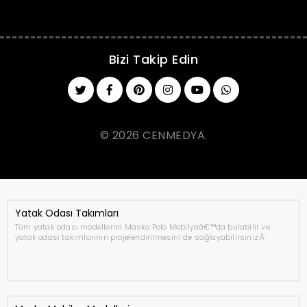
Bizi Takip Edin
© 2026 CENMEDYA.
Yatak Odası Takımları
Tüm yatak odası modellerini Masko Polo Mobilyaâ€™da bulabilir ve
yatak odası takımlarının projelendirilmesini de sağlayabilirsiniz.Â