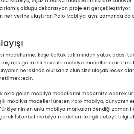
lo Mobilya, eşsiz mobilya modellerini sizlere sunuyor 
zırlamış olduğu dekorasyon projeleri gerçekleştiriyor.
’nin her yerine ulaştıran Polo Mobilya, aynı zamanda da
layışı
ı modellerine, köşe koltuk takımından yatak odası ta
ermiş olduğu farklı hava ile mobilya modellerini üretme
ünyanın neresinde olursanız olun size ulaşabilecek ol
üretilmektedir.
 akla gelen mobilya modellerini modernize ederek ürete
k mobilya modelleri üreten Polo mobilya, dünyanın e
Türkiye’nin en ünlü mobilya markaları dendiği zaman i
çerek İstanbul mobilya modelleri ile ilgili detaylı bilgi a