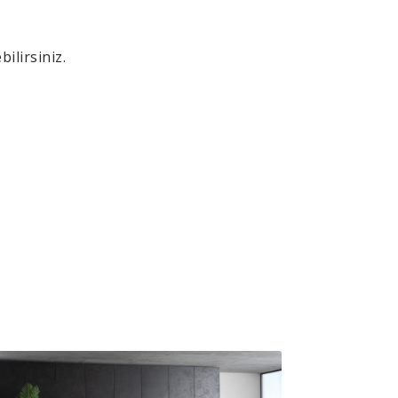
ı
ilirsiniz.