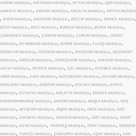
,
,
,
,
ADANA Mobilya
ADIYAMAN Mobilya
AFYON Mobilya
AğRI Mobilya
,
,
,
AMASYA Mobilya
ANKARA Mobilya
ANTALYA Mobilya
ARTVİN Mobilya
,
,
,
,
,
AYDIN Mobilya
BALIKESİR Mobilya
BİLECİK Mobilya
BİNGÖL Mobilya
,
,
,
,
BİTLİS Mobilya
BOLU Mobilya
BURDUR Mobilya
BURSA Mobilya
,
,
,
ÇANAKKALE Mobilya
ÇANKIRI Mobilya
ÇORUM Mobilya
DENİZLİ
,
,
,
,
Mobilya
DİYARBAKIR Mobilya
EDİRNE Mobilya
ELAZIğ Mobilya
,
,
,
ERZİNCAN Mobilya
ERZURUM Mobilya
ESKİŞEHİR Mobilya
GAZİANTEP
,
,
,
,
Mobilya
GİRESUN Mobilya
GÜMÜŞHANE Mobilya
HAKKARİ Mobilya
,
,
,
,
HATAY Mobilya
ISPARTA Mobilya
İÇEL Mobilya
İSTANBUL Mobilya
,
,
,
,
İZMİR Mobilya
KARS Mobilya
KASTAMONU Mobilya
KAYSERİ Mobilya
,
,
,
KIRKLARELİ Mobilya
KIRŞEHİR Mobilya
KOCAELİ Mobilya
KONYA
,
,
,
,
Mobilya
KÜTAHYA Mobilya
MALATYA Mobilya
MANİSA Mobilya
,
,
,
KAHRAMANMARAŞ Mobilya
MARDİN Mobilya
MUğLA Mobilya
MUŞ
,
,
,
,
Mobilya
NEVŞEHİR Mobilya
NİğDE Mobilya
ORDU Mobilya
RİZE
,
,
,
,
Mobilya
SAKARYA Mobilya
SAMSUN Mobilya
SİİRT Mobilya
SİNOP
,
,
,
,
Mobilya
SİVAS Mobilya
TEKİRDAğ Mobilya
TOKAT Mobilya
TRABZON
,
,
,
,
Mobilya
TUNCELİ Mobilya
ŞANLIURFA Mobilya
UŞAK Mobilya
VAN