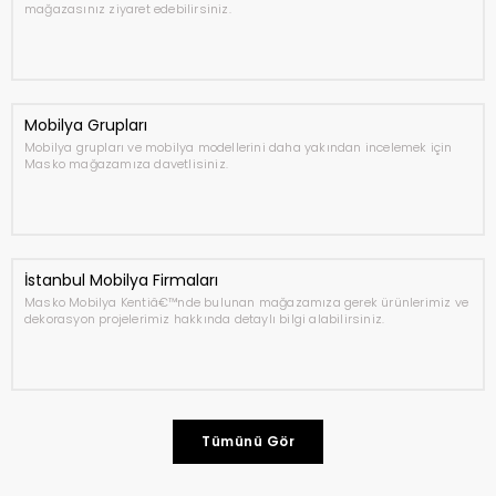
mağazasınız ziyaret edebilirsiniz.
Mobilya Grupları
Mobilya grupları ve mobilya modellerini daha yakından incelemek için
Masko mağazamıza davetlisiniz.
İstanbul Mobilya Firmaları
Masko Mobilya Kentiâ€™nde bulunan mağazamıza gerek ürünlerimiz ve
dekorasyon projelerimiz hakkında detaylı bilgi alabilirsiniz.
Tümünü Gör