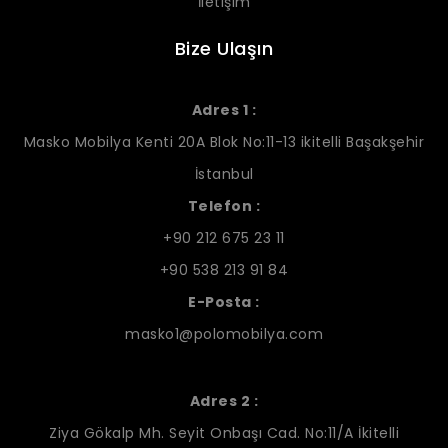
İletişim
Bize Ulaşın
Adres 1 :
Masko Mobilya Kenti 20A Blok No:11-13 ikitelli Başakşehir
İstanbul
Telefon :
+90 212 675 23 11
+90 538 213 91 84
E-Posta :
masko1@polomobilya.com
Adres 2 :
Ziya Gökalp Mh. Seyit Onbaşı Cad. No:11/A İkitelli