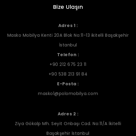
Bize Ulaşın
Adres 1 :
Masko Mobilya Kenti 20A Blok No:11-13 ikitelli Başakşehir
İstanbul
Telefon :
+90 212 675 23 11
+90 538 213 91 84
E-Posta :
masko1@polomobilya.com
Adres 2 :
Ziya Gökalp Mh. Seyit Onbaşı Cad. No:11/A İkitelli
Başakşehir İstanbul