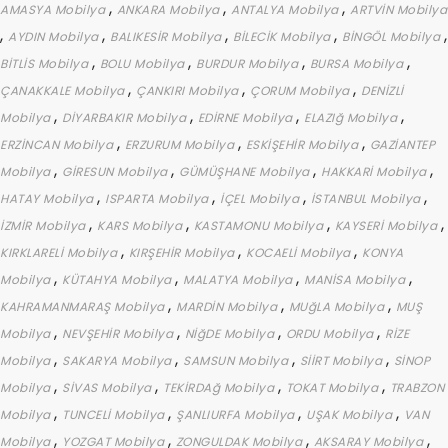
,
,
,
AMASYA Mobilya
ANKARA Mobilya
ANTALYA Mobilya
ARTVİN Mobilya
,
,
,
,
,
AYDIN Mobilya
BALIKESİR Mobilya
BİLECİK Mobilya
BİNGÖL Mobilya
,
,
,
,
BİTLİS Mobilya
BOLU Mobilya
BURDUR Mobilya
BURSA Mobilya
,
,
,
ÇANAKKALE Mobilya
ÇANKIRI Mobilya
ÇORUM Mobilya
DENİZLİ
,
,
,
,
Mobilya
DİYARBAKIR Mobilya
EDİRNE Mobilya
ELAZIğ Mobilya
,
,
,
ERZİNCAN Mobilya
ERZURUM Mobilya
ESKİŞEHİR Mobilya
GAZİANTEP
,
,
,
,
Mobilya
GİRESUN Mobilya
GÜMÜŞHANE Mobilya
HAKKARİ Mobilya
,
,
,
,
HATAY Mobilya
ISPARTA Mobilya
İÇEL Mobilya
İSTANBUL Mobilya
,
,
,
,
İZMİR Mobilya
KARS Mobilya
KASTAMONU Mobilya
KAYSERİ Mobilya
,
,
,
KIRKLARELİ Mobilya
KIRŞEHİR Mobilya
KOCAELİ Mobilya
KONYA
,
,
,
,
Mobilya
KÜTAHYA Mobilya
MALATYA Mobilya
MANİSA Mobilya
,
,
,
KAHRAMANMARAŞ Mobilya
MARDİN Mobilya
MUğLA Mobilya
MUŞ
,
,
,
,
Mobilya
NEVŞEHİR Mobilya
NİğDE Mobilya
ORDU Mobilya
RİZE
,
,
,
,
Mobilya
SAKARYA Mobilya
SAMSUN Mobilya
SİİRT Mobilya
SİNOP
,
,
,
,
Mobilya
SİVAS Mobilya
TEKİRDAğ Mobilya
TOKAT Mobilya
TRABZON
,
,
,
,
Mobilya
TUNCELİ Mobilya
ŞANLIURFA Mobilya
UŞAK Mobilya
VAN
,
,
,
,
Mobilya
YOZGAT Mobilya
ZONGULDAK Mobilya
AKSARAY Mobilya