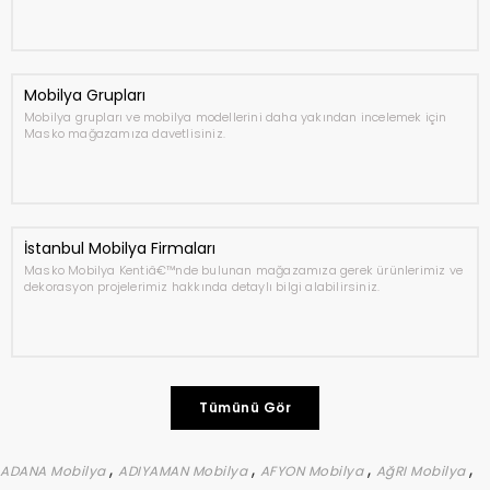
Mobilya Grupları
Mobilya grupları ve mobilya modellerini daha yakından incelemek için
Masko mağazamıza davetlisiniz.
İstanbul Mobilya Firmaları
Masko Mobilya Kentiâ€™nde bulunan mağazamıza gerek ürünlerimiz ve
dekorasyon projelerimiz hakkında detaylı bilgi alabilirsiniz.
Tümünü Gör
,
,
,
,
ADANA Mobilya
ADIYAMAN Mobilya
AFYON Mobilya
AğRI Mobilya