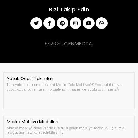
Bizi Takip Edin
© 2026 CENMEDYA.
Yatak Odası Takımları
Tüm yatak odası modellerini Masko Polo Mobilyaâ€™da bulabilir ve
yatak odası takımlarının projelendirilmesini de sağlayabilirsiniz.Â
Masko Mobilya Modelleri
Masko mobilya dendiğinde ilke akla gelen mobilya modelleri için Polo
mağazasınız ziyaret edebilirsiniz.