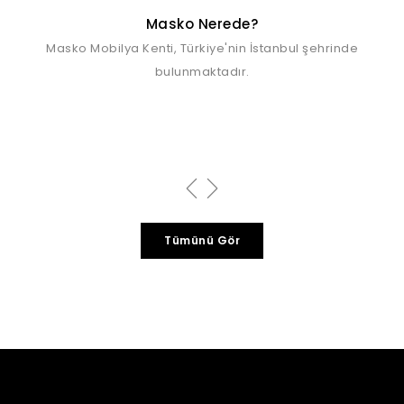
Masko Nerede?
Masko Mobilya Kenti, Türkiye'nin İstanbul şehrinde
bulunmaktadır.
Tümünü Gör