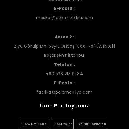
E-Posta :
masko1@polomobilya.com
Adres 2 :
Ziya Gökalp Mh. Seyit Onbaşı Cad. No:11/A İkitelli
Başakşehir İstanbul
Telefon :
+90 538 213 91 84
E-Posta :
fabrika@polomobilya.com
Ürün Portföyümüz
Premium Serisi
Mobilyalar
Koltuk Takımları