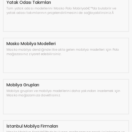
Yatak Odası Takımları
Tüm yatak odası modellerini Masko Polo Mobilyaâ€™da bulabilir ve
yatak odası takımlarının projelendirilmesini de sağlayabilirsiniz.Â
Masko Mobilya Modelleri
Masko mobilya dendiğinde ilke akla gelen mobilya modelleri için Polo
mağazasınız ziyaret edebilirsiniz.
Mobilya Grupları
Mobilya grupları ve mobilya modellerini daha yakından incelemek için
Masko mağazamıza davetlisiniz.
İstanbul Mobilya Firmaları