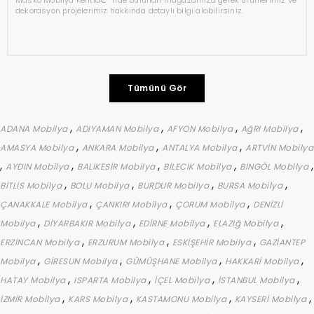
Masko Mobilya Kentiâ€™nde bulunan mağazamıza gerek ürünlerimiz ve
dekorasyon projelerimiz hakkında detaylı bilgi alabilirsiniz.
Tümünü Gör
,
,
,
,
ADANA Mobilya
ADIYAMAN Mobilya
AFYON Mobilya
AğRI Mobilya
,
,
,
AMASYA Mobilya
ANKARA Mobilya
ANTALYA Mobilya
ARTVİN Mobilya
,
,
,
,
,
AYDIN Mobilya
BALIKESİR Mobilya
BİLECİK Mobilya
BİNGÖL Mobilya
,
,
,
,
BİTLİS Mobilya
BOLU Mobilya
BURDUR Mobilya
BURSA Mobilya
,
,
,
ÇANAKKALE Mobilya
ÇANKIRI Mobilya
ÇORUM Mobilya
DENİZLİ
,
,
,
,
Mobilya
DİYARBAKIR Mobilya
EDİRNE Mobilya
ELAZIğ Mobilya
,
,
,
ERZİNCAN Mobilya
ERZURUM Mobilya
ESKİŞEHİR Mobilya
GAZİANTEP
,
,
,
,
Mobilya
GİRESUN Mobilya
GÜMÜŞHANE Mobilya
HAKKARİ Mobilya
,
,
,
,
HATAY Mobilya
ISPARTA Mobilya
İÇEL Mobilya
İSTANBUL Mobilya
,
,
,
,
İZMİR Mobilya
KARS Mobilya
KASTAMONU Mobilya
KAYSERİ Mobilya