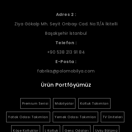
Adres 2 :
Ziya Gökalp Mh. Seyit Onbaşı Cad. No:11/A İkitelli
Başakşehir İstanbul
Telefon :
+90 538 213 91 84
E-Posta :
fabrika@polomobilya.com
Ürün Portföyümüz
Premium Serisi
Mobilyalar
Koltuk Takımları
Yatak Odası Takımları
Yemek Odası Takımları
TV Üniteleri
Köşe Koltuklar
L Koltuk
Genç Odaları
Uyku Bölümü