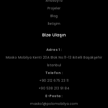
Anasayfa
Projeler
Blog
İletişim
Bize Ulaşın
Adres 1 :
Masko Mobilya Kenti 20A Blok No:11-13 ikitelli Başakşehir
İstanbul
Telefon :
+90 212 675 23 11
+90 538 213 91 84
E-Posta :
masko1@polomobilya.com