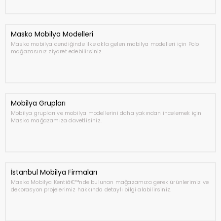
Masko Mobilya Modelleri
Masko mobilya dendiğinde ilke akla gelen mobilya modelleri için Polo
mağazasınız ziyaret edebilirsiniz.
Mobilya Grupları
Mobilya grupları ve mobilya modellerini daha yakından incelemek için
Masko mağazamıza davetlisiniz.
İstanbul Mobilya Firmaları
Masko Mobilya Kentiâ€™nde bulunan mağazamıza gerek ürünlerimiz ve
dekorasyon projelerimiz hakkında detaylı bilgi alabilirsiniz.