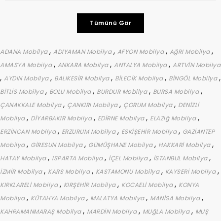
Tümünü Gör
,
,
,
,
ADANA Mobilya
ADIYAMAN Mobilya
AFYON Mobilya
AğRI Mobilya
,
,
,
AMASYA Mobilya
ANKARA Mobilya
ANTALYA Mobilya
ARTVİN Mobilya
,
,
,
,
,
AYDIN Mobilya
BALIKESİR Mobilya
BİLECİK Mobilya
BİNGÖL Mobilya
,
,
,
,
BİTLİS Mobilya
BOLU Mobilya
BURDUR Mobilya
BURSA Mobilya
,
,
,
ÇANAKKALE Mobilya
ÇANKIRI Mobilya
ÇORUM Mobilya
DENİZLİ
,
,
,
,
Mobilya
DİYARBAKIR Mobilya
EDİRNE Mobilya
ELAZIğ Mobilya
,
,
,
ERZİNCAN Mobilya
ERZURUM Mobilya
ESKİŞEHİR Mobilya
GAZİANTEP
,
,
,
,
Mobilya
GİRESUN Mobilya
GÜMÜŞHANE Mobilya
HAKKARİ Mobilya
,
,
,
,
HATAY Mobilya
ISPARTA Mobilya
İÇEL Mobilya
İSTANBUL Mobilya
,
,
,
,
İZMİR Mobilya
KARS Mobilya
KASTAMONU Mobilya
KAYSERİ Mobilya
,
,
,
KIRKLARELİ Mobilya
KIRŞEHİR Mobilya
KOCAELİ Mobilya
KONYA
,
,
,
,
Mobilya
KÜTAHYA Mobilya
MALATYA Mobilya
MANİSA Mobilya
,
,
,
KAHRAMANMARAŞ Mobilya
MARDİN Mobilya
MUğLA Mobilya
MUŞ