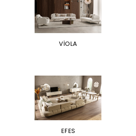
VİOLA
EFES