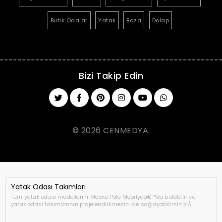
Butik Odalar
Yatak
Baza
Dolap
Bizi Takip Edin
© 2026 CENMEDYA.
Yatak Odası Takımları
Tüm yatak odası modellerini Masko Polo Mobilyaâ€™da bulabilir ve
yatak odası takımlarının projelendirilmesini de sağlayabilirsiniz.Â