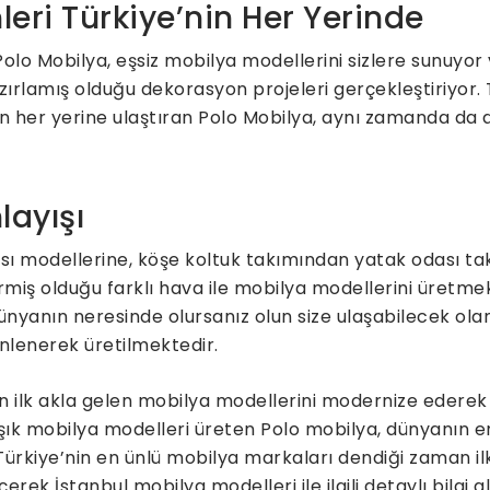
leri Türkiye’nin Her Yerinde
lo Mobilya, eşsiz mobilya modellerini sizlere sunuyor 
zırlamış olduğu dekorasyon projeleri gerçekleştiriyor.
’nin her yerine ulaştıran Polo Mobilya, aynı zamanda da
layışı
ı modellerine, köşe koltuk takımından yatak odası ta
ermiş olduğu farklı hava ile mobilya modellerini üretme
ünyanın neresinde olursanız olun size ulaşabilecek ola
sinlenerek üretilmektedir.
ilk akla gelen mobilya modellerini modernize ederek üre
k mobilya modelleri üreten Polo mobilya, dünyanın e
Türkiye’nin en ünlü mobilya markaları dendiği zaman i
erek İstanbul mobilya modelleri ile ilgili detaylı bilgi a