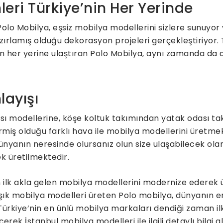
leri Türkiye’nin Her Yerinde
lo Mobilya, eşsiz mobilya modellerini sizlere sunuyor 
zırlamış olduğu dekorasyon projeleri gerçekleştiriyor.
’nin her yerine ulaştıran Polo Mobilya, aynı zamanda da
layışı
ı modellerine, köşe koltuk takımından yatak odası ta
ermiş olduğu farklı hava ile mobilya modellerini üretme
ünyanın neresinde olursanız olun size ulaşabilecek ola
ek üretilmektedir.
ilk akla gelen mobilya modellerini modernize ederek üre
k mobilya modelleri üreten Polo mobilya, dünyanın e
Türkiye’nin en ünlü mobilya markaları dendiği zaman i
erek İstanbul mobilya modelleri ile ilgili detaylı bilgi al